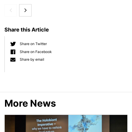
i
Buchvorstellung:
d
e
Die
b
Share this Article
Unentbehrlichen
a
r
Share on Twitter
Share on Facebook
Share by email
More News